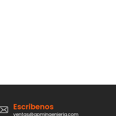
Escribenos
ventas@apmingenieria.com