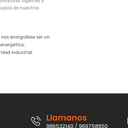
ormativas vigentes y
quipos de nuestros
 nos enorgullese ser un
 energético,
idad industrial.
Llamanos
986532140 / 969758950