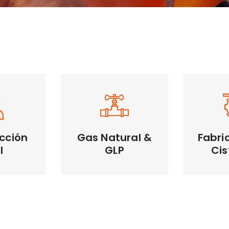
Transpo
ón Civil
Proyectos con GAS
Construi
de Tra
mos y
Planificamos y
proyectos
ejecutamos proyectos
ucción.
de Gas Natural Y GLP.
cción
Gas Natural &
Fabri
l
GLP
Cis